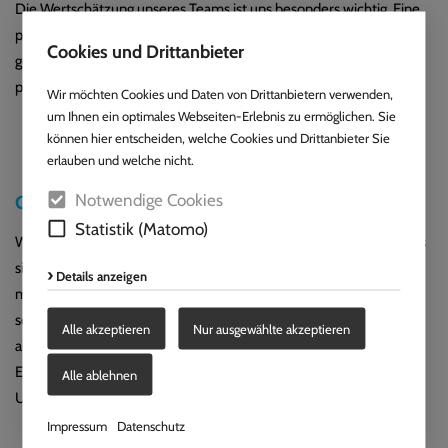
Die Wertschätzung unseres Teams ist uns besonders wichtig. Eine
persönliche und berufliche Weiterentwicklung und das
Cookies und Drittanbieter
gesundheitliche Wohlbefinden unserer Mitarbeiter sind unser
persönliches Ziel.
Wir möchten Cookies und Daten von Drittanbietern verwenden,
um Ihnen ein optimales Webseiten-Erlebnis zu ermöglichen. Sie
können hier entscheiden, welche Cookies und Drittanbieter Sie
erlauben und welche nicht.
Notwendige Cookies
Gegenüber zukünftigen Generationen
Statistik (Matomo)
Wir bieten der jüngeren Generation nicht nur die Möglichkeit eines
sicheren und qualifizierten Starts in ihr Berufsleben, sondern
Details anzeigen
machen uns auch den Erhalt ihrer Umwelt zur Aufgabe. Ein
schonender Umgang mit natürlichen Ressourcen, emissions- und
Alle akzeptieren
Nur ausgewählte akzeptieren
abfallarme Produktionstechniken, sowie die Reduzierung unseres
Energieverbrauches, machen ein zukunftsorientiertes
Alle ablehnen
Unternehmen aus.
Impressum
Datenschutz