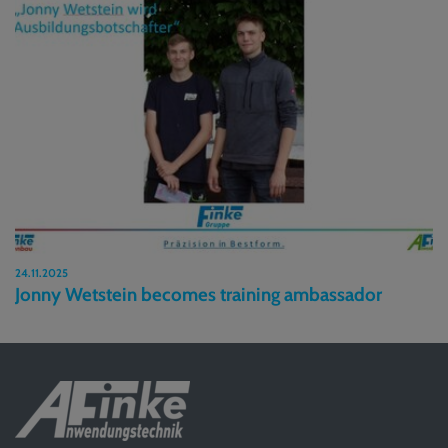
24.11.2025
Jonny Wetstein becomes training ambassador