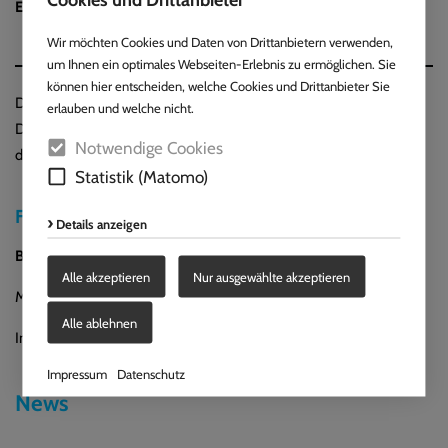
E-Mail:
rene.tillmann@finke-gruppe.de
Wir möchten Cookies und Daten von Drittanbietern verwenden,
um Ihnen ein optimales Webseiten-Erlebnis zu ermöglichen. Sie
können hier entscheiden, welche Cookies und Drittanbieter Sie
Deine Ausbildung endet mit der IHK-Abschlussprüfung, nach der
erlauben und welche nicht.
Du im besten Falle in Deiner favorisierten Fachabteilung bei uns
Notwendige Cookies
durchstarten kannst!
Statistik (Matomo)
Für 2026 haben wir noch Ausbildungsplätze frei.
Details anzeigen
Bewirb Dich noch heute bei uns!
Alle akzeptieren
Nur ausgewählte akzeptieren
Mail:
bewerbung@finke-gruppe.de
Alle ablehnen
Informiere Dich gerne persönlich, telefonisch oder per Mail.
Impressum
Datenschutz
News